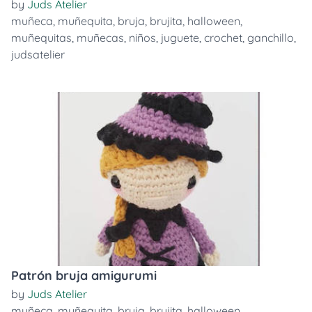
by
Juds Atelier
muñeca
,
muñequita
,
bruja
,
brujita
,
halloween
,
muñequitas
,
muñecas
,
niños
,
juguete
,
crochet
,
ganchillo
,
judsatelier
Patrón bruja amigurumi
by
Juds Atelier
muñeca
,
muñequita
,
bruja
,
brujita
,
halloween
,