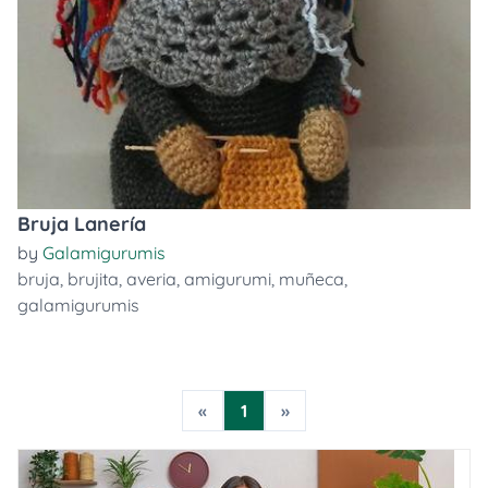
Bruja Lanería
by
Galamigurumis
bruja
,
brujita
,
averia
,
amigurumi
,
muñeca
,
galamigurumis
«
1
»