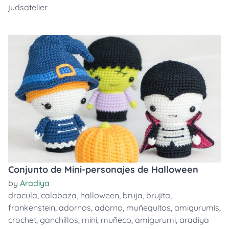
judsatelier
Conjunto de Mini-personajes de Halloween
by
Aradiya
dracula
,
calabaza
,
halloween
,
bruja
,
brujita
,
frankenstein
,
adornos
,
adorno
,
muñequitos
,
amigurumis
,
crochet
,
ganchillos
,
mini
,
muñeco
,
amigurumi
,
aradiya