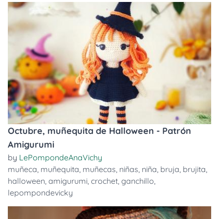
Octubre, muñequita de Halloween - Patrón
Amigurumi
by
LePompondeAnaVichy
muñeca
,
muñequita
,
muñecas
,
niñas
,
niña
,
bruja
,
brujita
,
halloween
,
amigurumi
,
crochet
,
ganchillo
,
lepompondevicky