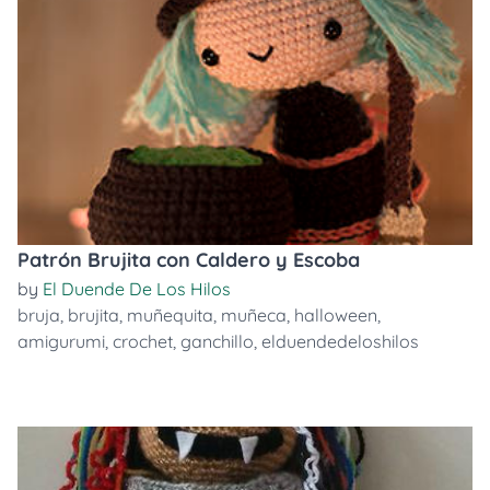
Patrón Brujita con Caldero y Escoba
by
El Duende De Los Hilos
bruja
,
brujita
,
muñequita
,
muñeca
,
halloween
,
amigurumi
,
crochet
,
ganchillo
,
elduendedeloshilos