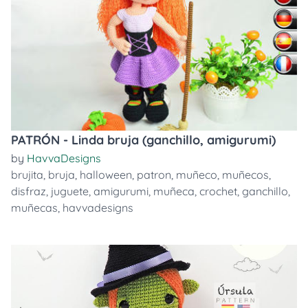
PATRÓN - Linda bruja (ganchillo, amigurumi)
by
HavvaDesigns
brujita
,
bruja
,
halloween
,
patron
,
muñeco
,
muñecos
,
disfraz
,
juguete
,
amigurumi
,
muñeca
,
crochet
,
ganchillo
,
muñecas
,
havvadesigns