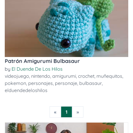
Patrón Amigurumi Bulbasaur
by
El Duende De Los Hilos
videojuego
,
nintendo
,
amigurumi
,
crochet
,
muñequitos
,
pokemon
,
personajes
,
personaje
,
bulbasaur
,
elduendedeloshilos
«
1
»