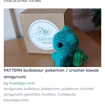
indicaciones faciles.
PATTERN bulbasaur pokemon / crochet kawaii
amigurumi
by
Kawaiigurumis
amigurumi
,
bulbasur
,
pokemons
,
pokemon
,
crochet
,
amigurumi
,
ganchillo
,
muñeco
,
muñequito
,
kawaiigurumis