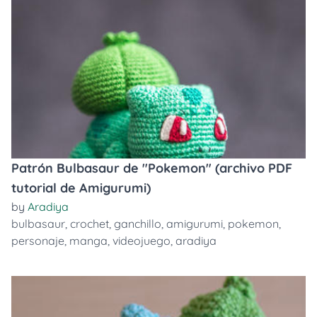
Patrón Bulbasaur de "Pokemon" (archivo PDF
tutorial de Amigurumi)
by
Aradiya
bulbasaur
,
crochet
,
ganchillo
,
amigurumi
,
pokemon
,
personaje
,
manga
,
videojuego
,
aradiya