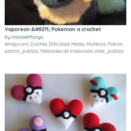
Vaporeon &#8211; Pokemon a crochet
by
HastaelMonyo
Amigurumi
,
Crochet
,
Dificultad
,
Media
,
Muñecos
,
Patron
,
patron_publico
,
Peticiones de traducción
,
slide_publico