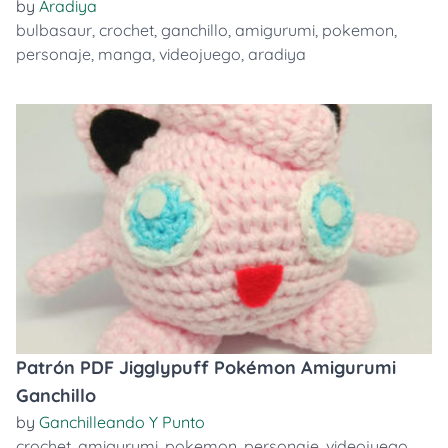
by
Aradiya
bulbasaur
,
crochet
,
ganchillo
,
amigurumi
,
pokemon
,
personaje
,
manga
,
videojuego
,
aradiya
Patrón PDF Jigglypuff Pokémon Amigurumi
Ganchillo
by
Ganchilleando Y Punto
crochet
,
amigurumi
,
pokemon
,
personaje
,
videojuego
,