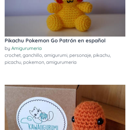
Pikachu Pokemon Go Patrón en español
by
Amigurumeria
crochet
,
ganchillo
,
amigurumi
,
personaje
,
pikachu
,
picachu
,
pokemon
,
amigurumeria