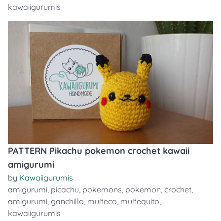
kawaiigurumis
PATTERN Pikachu pokemon crochet kawaii
amigurumi
by
Kawaiigurumis
amigurumi
,
picachu
,
pokemons
,
pokemon
,
crochet
,
amigurumi
,
ganchillo
,
muñeco
,
muñequito
,
kawaiigurumis