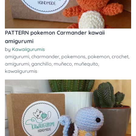
PATTERN pokemon Carmander kawaii
amigurumi
by
Kawaiigurumis
amigurumi
,
charmander
,
pokemons
,
pokemon
,
crochet
,
amigurumi
,
ganchillo
,
muñeco
,
muñequito
,
kawaiigurumis