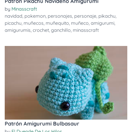
Patrón Pikachu Navideño Amigurumi
by
Minasscraft
navidad
,
pokemon
,
personajes
,
personaje
,
pikachu
,
picachu
,
muñecos
,
muñequito
,
muñeco
,
amigurumi
,
amigurumis
,
crochet
,
ganchillo
,
minasscraft
Patrón Amigurumi Bulbasaur
by
El Duende De Los Hilos