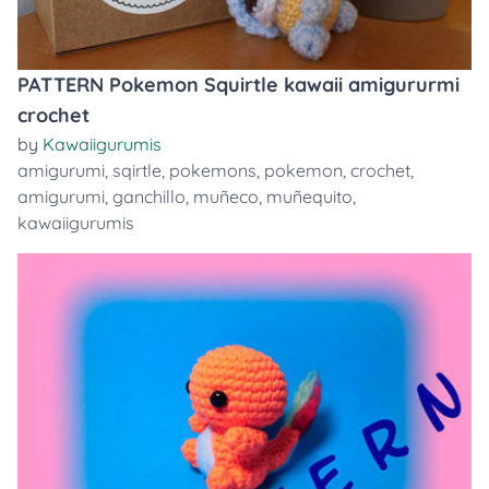
PATTERN Pokemon Squirtle kawaii amigururmi
crochet
by
Kawaiigurumis
amigurumi
,
sqirtle
,
pokemons
,
pokemon
,
crochet
,
amigurumi
,
ganchillo
,
muñeco
,
muñequito
,
kawaiigurumis