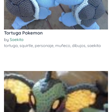
Tortuga Pokemon
by
Saekita
tortuga
,
squirtle
,
personaje
,
muñeco
,
dibujos
,
saekita