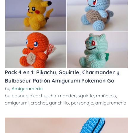
Pack 4 en 1: Pikachu, Squirtle, Charmander y
Bulbasaur Patrón Amigurumi Pokemon Go
by
Amigurumeria
bulbasaur
,
picachu
,
charmander
,
squirtle
,
muñecos
,
amigurumi
,
crochet
,
ganchillo
,
personaje
,
amigurumeria