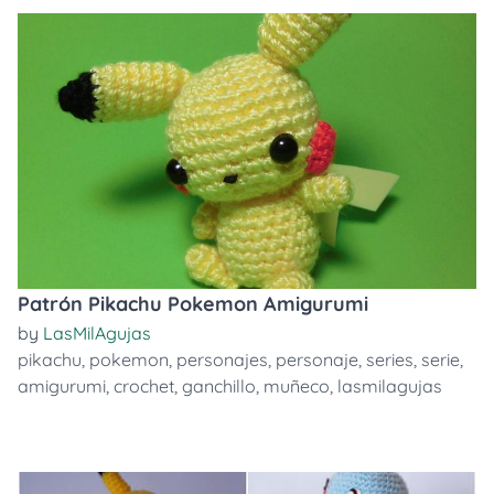
Patrón Pikachu Pokemon Amigurumi
by
LasMilAgujas
pikachu
,
pokemon
,
personajes
,
personaje
,
series
,
serie
,
amigurumi
,
crochet
,
ganchillo
,
muñeco
,
lasmilagujas