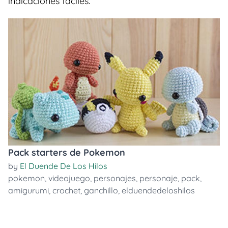
indicaciones faciles.
Pack starters de Pokemon
by
El Duende De Los Hilos
pokemon
,
videojuego
,
personajes
,
personaje
,
pack
,
amigurumi
,
crochet
,
ganchillo
,
elduendedeloshilos