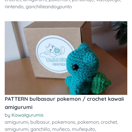
nintendo
,
ganchilleandoypunto
PATTERN bulbasaur pokemon / crochet kawaii
amigurumi
by
Kawaiigurumis
amigurumi
,
bulbasur
,
pokemons
,
pokemon
,
crochet
,
amigurumi
,
ganchillo
,
muñeco
,
muñequito
,