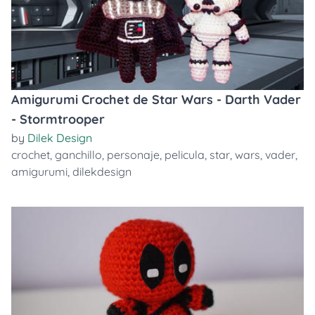
Amigurumi Crochet de Star Wars - Darth Vader
- Stormtrooper
by
Dilek Design
crochet
,
ganchillo
,
personaje
,
pelicula
,
star
,
wars
,
vader
,
amigurumi
,
dilekdesign