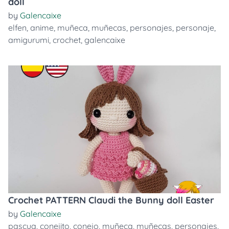
doll
by
Galencaixe
elfen
,
anime
,
muñeca
,
muñecas
,
personajes
,
personaje
,
amigurumi
,
crochet
,
galencaixe
Crochet PATTERN Claudi the Bunny doll Easter
by
Galencaixe
pascua
,
conejito
,
conejo
,
muñeca
,
muñecas
,
personajes
,