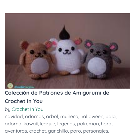
Colección de Patrones de Amigurumi de
Crochet In You
by
Crochet In You
navidad
,
adornos
,
arbol
,
muñeco
,
halloween
,
bola
,
adorno
,
kawaii
,
league
,
legends
,
pokemon
,
hora
,
aventuras
,
crochet
,
ganchillo
,
poro
,
personajes
,