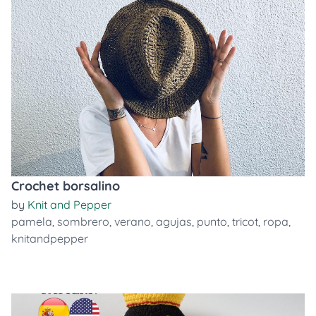
Crochet borsalino
by
Knit and Pepper
pamela
,
sombrero
,
verano
,
agujas
,
punto
,
tricot
,
ropa
,
knitandpepper