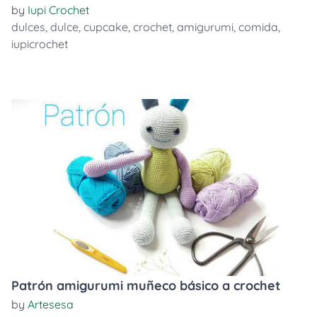
by
Iupi Crochet
dulces
,
dulce
,
cupcake
,
crochet
,
amigurumi
,
comida
,
iupicrochet
Patrón amigurumi muñeco básico a crochet
by
Artesesa