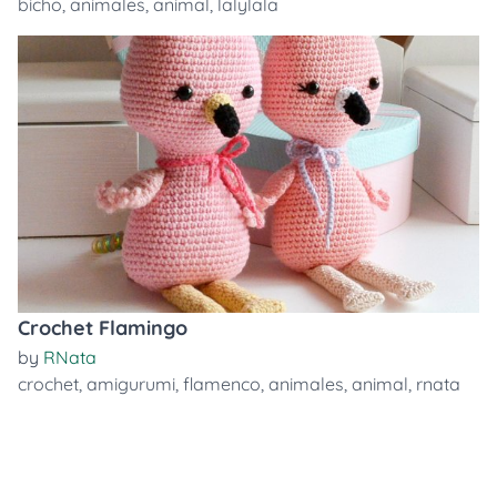
bicho
,
animales
,
animal
,
lalylala
Crochet Flamingo
by
RNata
crochet
,
amigurumi
,
flamenco
,
animales
,
animal
,
rnata