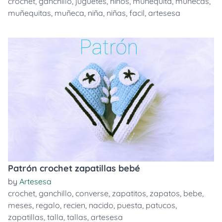
crochet
,
ganchillo
,
juguetes
,
niños
,
muñequita
,
muñecas
,
muñequitas
,
muñeca
,
niña
,
niñas
,
facil
,
artesesa
Patrón crochet zapatillas bebé
by
Artesesa
crochet
,
ganchillo
,
converse
,
zapatitos
,
zapatos
,
bebe
,
meses
,
regalo
,
recien
,
nacido
,
puesta
,
patucos
,
zapatillas
,
talla
,
tallas
,
artesesa