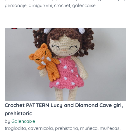
personaje
,
amigurumi
,
crochet
,
galencaixe
Crochet PATTERN Lucy and Diamond Cave girl,
prehistoric
by
Galencaixe
troglodita
,
cavernicola
,
prehistoria
,
muñeca
,
muñecas
,