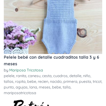
Pelele bebé con detalle cuadraditos talla 3 y 6
meses
by
Mariposa Tricotosa
pelele
,
ranita
,
canesu
,
cesta
,
cuadros
,
detalle
,
niño
,
tallas
,
ropita
,
bebe
,
recien
,
nacido
,
primera
,
puesta
,
tricot
,
punto
,
agujas
,
lana
,
meses
,
bebe
,
talla
,
mariposatricotosa