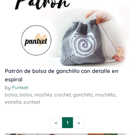
Patrón de bolsa de ganchillo con detalle en
espiral
by
Puntxet
bolsa
,
bolso
,
mochila
,
crochet
,
ganchillo
,
mochilita
,
estrella
,
puntxet
«
1
»