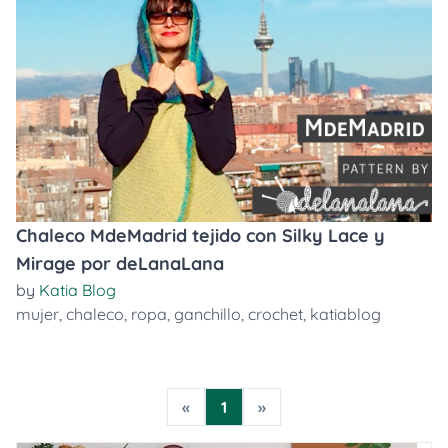
Chaleco MdeMadrid tejido con Silky Lace y
Mirage por deLanaLana
by
Katia Blog
mujer
,
chaleco
,
ropa
,
ganchillo
,
crochet
,
katiablog
«
1
»