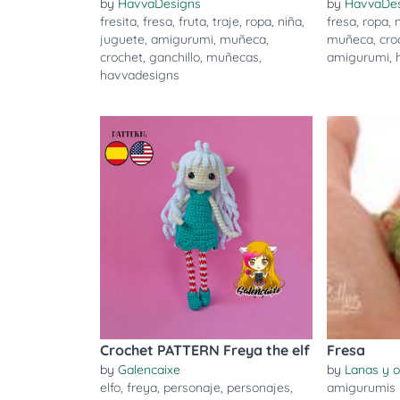
by
HavvaDesigns
by
HavvaDe
fresita
,
fresa
,
fruta
,
traje
,
ropa
,
niña
,
fresa
,
ropa
,
juguete
,
amigurumi
,
muñeca
,
muñeca
,
cro
crochet
,
ganchillo
,
muñecas
,
amigurumi
,
havvadesigns
Crochet PATTERN Freya the elf
Fresa
by
Galencaixe
by
Lanas y o
elfo
,
freya
,
personaje
,
personajes
,
amigurumis