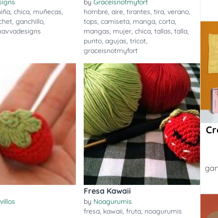
signs
by
Graceisnotmyfort
niña
,
chica
,
muñecas
,
hombre
,
aire
,
tirantes
,
tira
,
verano
,
chet
,
ganchillo
,
tops
,
camiseta
,
manga
,
corta
,
havvadesigns
mangas
,
mujer
,
chica
,
tallas
,
talla
,
punto
,
agujas
,
tricot
,
graceisnotmyfort
Cr
gan
Fresa Kawaii
villos
by
Noagurumis
fresa
,
kawaii
,
fruta
,
noagurumis