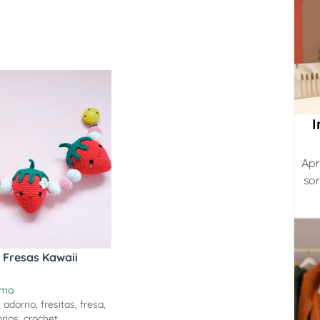
I
Apr
sor
 Fresas Kawaii
i
smo
,
adorno
,
fresitas
,
fresa
,
rios
,
crochet
,