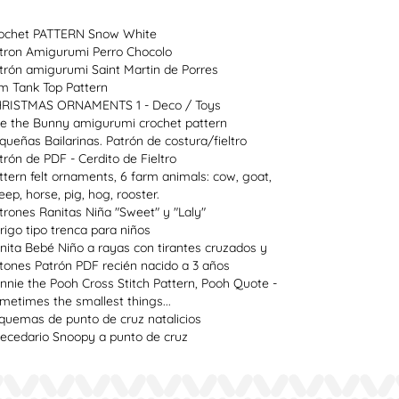
ochet PATTERN Snow White
tron Amigurumi Perro Chocolo
trón amigurumi Saint Martin de Porres
im Tank Top Pattern
RISTMAS ORNAMENTS 1 - Deco / Toys
e the Bunny amigurumi crochet pattern
queñas Bailarinas. Patrón de costura/fieltro
trón de PDF - Cerdito de Fieltro
ttern felt ornaments, 6 farm animals: cow, goat,
eep, horse, pig, hog, rooster.
trones Ranitas Niña "Sweet" y "Laly"
rigo tipo trenca para niños
nita Bebé Niño a rayas con tirantes cruzados y
tones Patrón PDF recién nacido a 3 años
nnie the Pooh Cross Stitch Pattern, Pooh Quote -
metimes the smallest things...
quemas de punto de cruz natalicios
ecedario Snoopy a punto de cruz