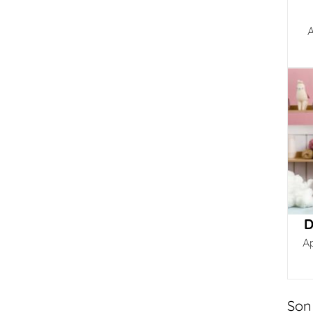
A
D
A
Son