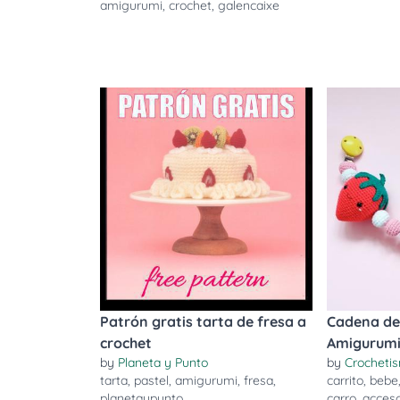
amigurumi
,
crochet
,
galencaixe
Patrón gratis tarta de fresa a
Cadena de
crochet
Amigurum
by
Planeta y Punto
by
Crocheti
tarta
,
pastel
,
amigurumi
,
fresa
,
carrito
,
bebe
planetaypunto
carro
,
acceso