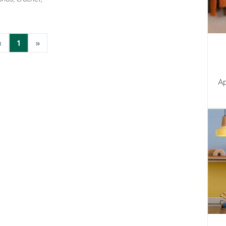
o
«
1
»
Ap