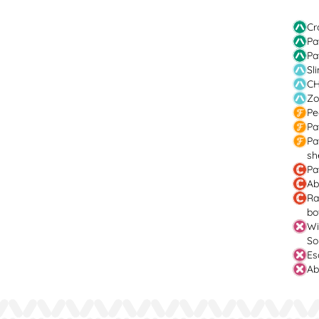
Cr
Pa
Pa
Sl
CH
Zo
Pe
Pa
Pa
sh
Pa
Ab
Ra
bo
Wi
So
Es
Ab