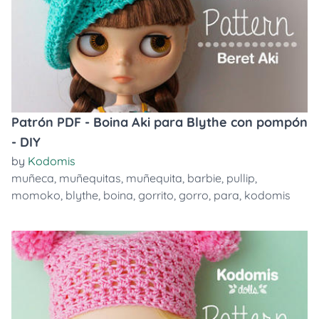
Patrón PDF - Boina Aki para Blythe con pompón
- DIY
by
Kodomis
muñeca
,
muñequitas
,
muñequita
,
barbie
,
pullip
,
momoko
,
blythe
,
boina
,
gorrito
,
gorro
,
para
,
kodomis