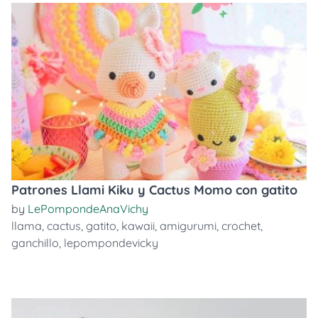
Patrones Llami Kiku y Cactus Momo con gatito
by
LePompondeAnaVichy
llama
,
cactus
,
gatito
,
kawaii
,
amigurumi
,
crochet
,
ganchillo
,
lepompondevicky