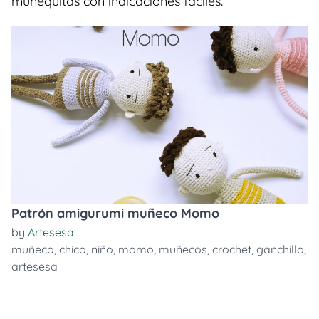
muñequitas con indicaciones faciles.
Patrón amigurumi muñeco Momo
by
Artesesa
muñeco
,
chico
,
niño
,
momo
,
muñecos
,
crochet
,
ganchillo
,
artesesa