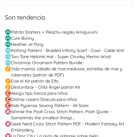
Son tendencia
Patrón Starters + Pikachu-regalo Amigurumi
Cure Bunny
Heather, el Pony
Knitting Pattern - Braided Infinity Scarf - Cowl - Cable Knit
Two Tone Helsinki Hat - Super Chunky Merino Wool
Christmas Ornament Pattern Bundle
Vida marina: caballo de mar,medusas, estrellas de mar y
calamares (patrón de PDF)
Evie el Kit patrón de Elfo
Deslumbrar - Chibi Ángel patrón Kit
Abrigo tipo trenca para niños
Disfraz casero Dracula para niños
Kids Pyjamas Sewing Pattern - All Sizes
Winnie the Pooh Cross Stitch Pattern, Pooh Quote -
Sometimes the smallest things...
Geek Nerd Cross Stitch Pattern PDF - Modern Fantasy Art
Embroidery
La Dmc City: La pista de patinaje sobre hielo