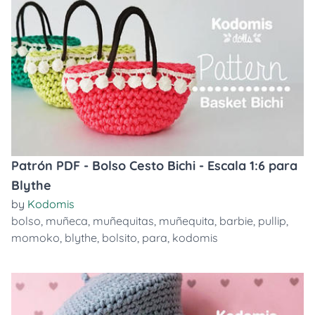
Patrón PDF - Bolso Cesto Bichi - Escala 1:6 para
Blythe
by
Kodomis
bolso
,
muñeca
,
muñequitas
,
muñequita
,
barbie
,
pullip
,
momoko
,
blythe
,
bolsito
,
para
,
kodomis