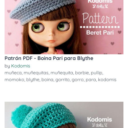
Patrón PDF - Boina Pari para Blythe
by
Kodomis
muñeca
,
muñequitas
,
muñequita
,
barbie
,
pullip
,
momoko
,
blythe
,
boina
,
gorrito
,
gorro
,
para
,
kodomis