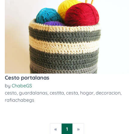
Cesto portalanas
by
ChabeGS
cesto
,
guardalanas
,
cestita
,
cesta
,
hogar
,
decoracion
,
rafiachabegs
«
1
»