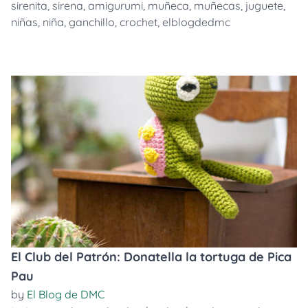
sirenita
,
sirena
,
amigurumi
,
muñeca
,
muñecas
,
juguete
,
niñas
,
niña
,
ganchillo
,
crochet
,
elblogdedmc
El Club del Patrón: Donatella la tortuga de Pica
Pau
by
El Blog de DMC