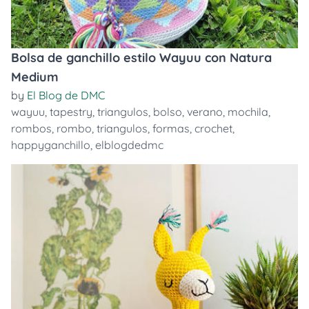
Bolsa de ganchillo estilo Wayuu con Natura
Medium
by
El Blog de DMC
wayuu
,
tapestry
,
triangulos
,
bolso
,
verano
,
mochila
,
rombos
,
rombo
,
triangulos
,
formas
,
crochet
,
happyganchillo
,
elblogdedmc