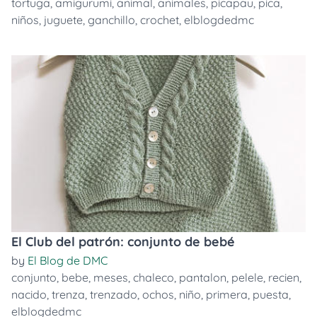
tortuga
,
amigurumi
,
animal
,
animales
,
picapau
,
pica
,
niños
,
juguete
,
ganchillo
,
crochet
,
elblogdedmc
El Club del patrón: conjunto de bebé
by
El Blog de DMC
conjunto
,
bebe
,
meses
,
chaleco
,
pantalon
,
pelele
,
recien
,
nacido
,
trenza
,
trenzado
,
ochos
,
niño
,
primera
,
puesta
,
elblogdedmc