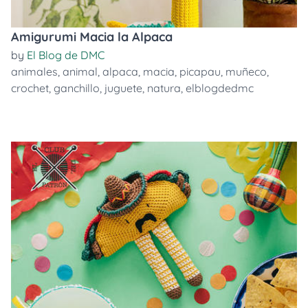
Amigurumi Macia la Alpaca
by
El Blog de DMC
animales
,
animal
,
alpaca
,
macia
,
picapau
,
muñeco
,
crochet
,
ganchillo
,
juguete
,
natura
,
elblogdedmc