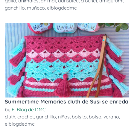
gallo
,
animales
,
animal
,
darisbleu
,
crochet
,
amigurumi
,
ganchillo
,
muñeco
,
elblogdedmc
Summertime Memories cluth de Susi se enreda
by
El Blog de DMC
cluth
,
crochet
,
ganchillo
,
niños
,
bolsito
,
bolso
,
verano
,
elblogdedmc