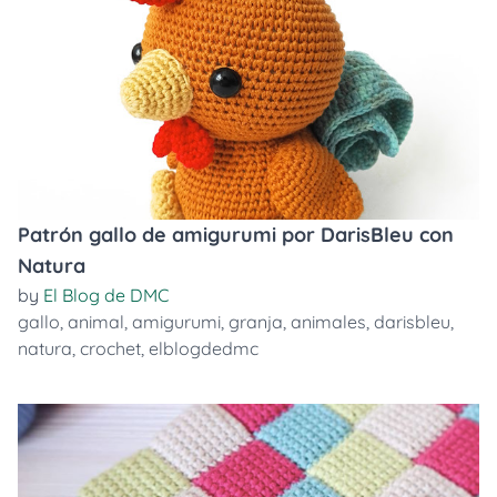
Patrón gallo de amigurumi por DarisBleu con
Natura
by
El Blog de DMC
gallo
,
animal
,
amigurumi
,
granja
,
animales
,
darisbleu
,
natura
,
crochet
,
elblogdedmc