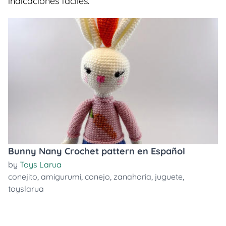
indicaciones faciles.
Bunny Nany Crochet pattern en Español
by
Toys Larua
conejito
,
amigurumi
,
conejo
,
zanahoria
,
juguete
,
toyslarua