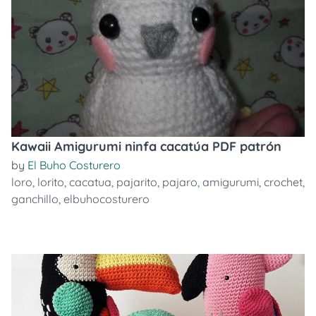
Kawaii Amigurumi ninfa cacatúa PDF patrón
by
El Buho Costurero
loro
,
lorito
,
cacatua
,
pajarito
,
pajaro
,
amigurumi
,
crochet
,
ganchillo
,
elbuhocosturero