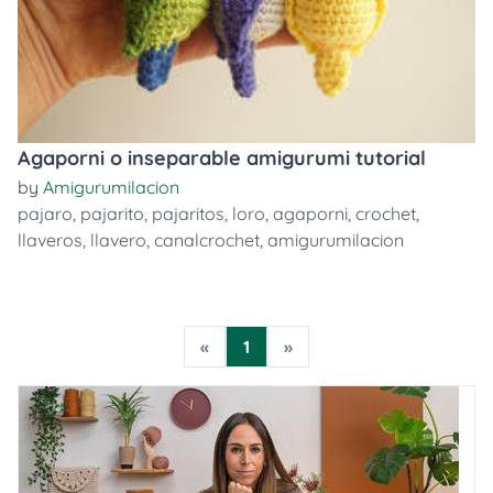
Agaporni o inseparable amigurumi tutorial
by
Amigurumilacion
pajaro
,
pajarito
,
pajaritos
,
loro
,
agaporni
,
crochet
,
llaveros
,
llavero
,
canalcrochet
,
amigurumilacion
«
1
»