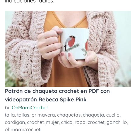
indicaciones faciles.
Patrón de chaqueta crochet en PDF con
videopatrón Rebeca Spike Pink
by
OhMamiCrochet
talla
,
tallas
,
primavera
,
chaquetas
,
chaqueta
,
cuello
,
cardigan
,
crochet
,
mujer
,
chica
,
ropa
,
crochet
,
ganchillo
,
ohmamicrochet