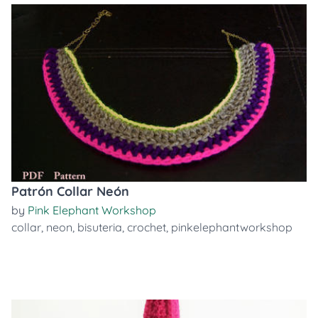
Patrón Collar Neón
by
Pink Elephant Workshop
collar
,
neon
,
bisuteria
,
crochet
,
pinkelephantworkshop