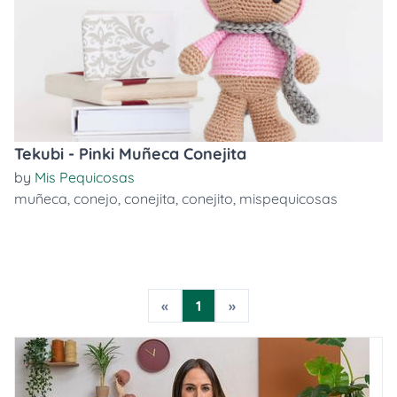
Tekubi - Pinki Muñeca Conejita
by
Mis Pequicosas
muñeca
,
conejo
,
conejita
,
conejito
,
mispequicosas
«
1
»