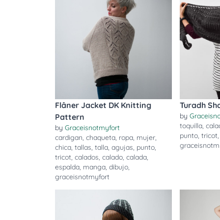
Flâner Jacket DK Knitting
Turadh Sha
by
Graceisn
Pattern
toquilla
,
cala
by
Graceisnotmyfort
punto
,
tricot
cardigan
,
chaqueta
,
ropa
,
mujer
,
graceisnotm
chica
,
tallas
,
talla
,
agujas
,
punto
,
tricot
,
calados
,
calado
,
calada
,
espalda
,
manga
,
dibujo
,
graceisnotmyfort