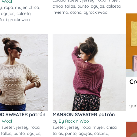
calado
,
sueter
,
jersey
,
ropa
,
mujer
,
n Wool
chica
,
tallas
,
punto
,
agujas
,
calceta
,
y
,
ropa
,
mujer
,
chica
,
invierno
,
otoño
,
byrocknwool
,
agujas
,
calceta
,
ño
,
byrocknwool
Cr
gan
D SWEATER patrón
MANSON SWEATER patrón
n Wool
by
By Rock n Wool
,
sueter
,
jersey
,
ropa
,
sueter
,
jersey
,
ropa
,
mujer
,
chica
,
,
tallas
,
punto
,
agujas
,
tallas
,
punto
,
agujas
,
calceta
,