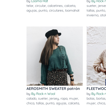
by
Looma Hat
by
By Rock 
telar
,
circular
,
calcetines
,
calceta
,
sueter
,
jerse
agujas
,
punto
,
circulares
,
loomahat
tallas
,
punto
invierno
,
oto
AEROSMITH SWEATER patrón
FLEETWOO
by
By Rock n Wool
by
By Rock 
calado
,
sueter
,
jersey
,
ropa
,
mujer
,
bolas
,
borlas
chica
,
tallas
,
punto
,
agujas
,
calceta
,
mujer
,
chica