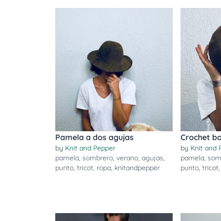
Pamela a dos agujas
Crochet bo
by
Knit and Pepper
by
Knit and 
pamela
,
sombrero
,
verano
,
agujas
,
pamela
,
som
punto
,
tricot
,
ropa
,
knitandpepper
punto
,
tricot