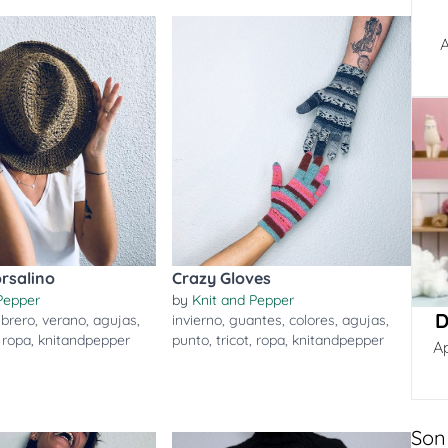
A
rsalino
Crazy Gloves
Pepper
by
Knit and Pepper
D
brero
,
verano
,
agujas
,
invierno
,
guantes
,
colores
,
agujas
,
,
ropa
,
knitandpepper
punto
,
tricot
,
ropa
,
knitandpepper
A
Son