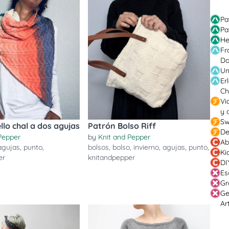
Pa
Pa
He
Fr
Do
Un
Er
Ch
Vi
y 
Sw
llo chal a dos agujas
Patrón Bolso Riff
De
Pepper
by
Knit and Pepper
Ab
agujas
,
punto
,
bolsos
,
bolso
,
invierno
,
agujas
,
punto
,
Ki
er
knitandpepper
DI
Es
Gr
Ge
Ar