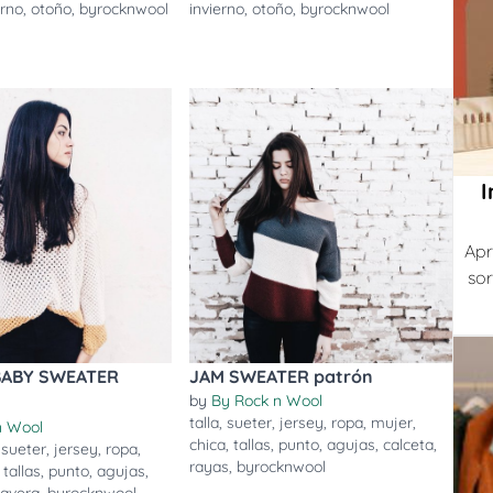
erno
,
otoño
,
byrocknwool
invierno
,
otoño
,
byrocknwool
I
Apr
sor
BABY SWEATER
JAM SWEATER patrón
by
By Rock n Wool
talla
,
sueter
,
jersey
,
ropa
,
mujer
,
n Wool
chica
,
tallas
,
punto
,
agujas
,
calceta
,
,
sueter
,
jersey
,
ropa
,
rayas
,
byrocknwool
,
tallas
,
punto
,
agujas
,