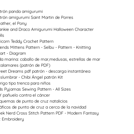
trón panda amigurumi
trón amigurumi Saint Martin de Porres
ather, el Pony
ankie and Draco Amigurumi Halloween Character
lls
icorn Teddy Crochet Pattern
lends Mittens Pattern - Selbu - Pattern - Knitting
art - Diagram
da marina: caballo de mar,medusas, estrellas de mar
calamares (patrón de PDF)
eet Dreams pdf patrón - descarga instantánea
slumbrar - Chibi Ángel patrón Kit
rigo tipo trenca para niños
ds Pyjamas Sewing Pattern - All Sizes
Y pañuelo contra el cáncer
quemas de punto de cruz natalicios
áficos de punto de cruz a cerca de la navidad
ek Nerd Cross Stitch Pattern PDF - Modern Fantasy
t Embroidery