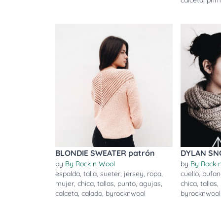
calceta
,
pri
BLONDIE SWEATER patrón
DYLAN SN
by
By Rock n Wool
by
By Rock 
espalda
,
talla
,
sueter
,
jersey
,
ropa
,
cuello
,
bufa
mujer
,
chica
,
tallas
,
punto
,
agujas
,
chica
,
tallas
,
calceta
,
calado
,
byrocknwool
byrocknwool