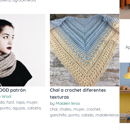
mavera
,
byrocknwool
Ap
OOD patrón
Chal a crochet diferentes
n Wool
texturas
nda
,
facil
,
ropa
,
mujer
,
by
Maialen kiros
punto
,
agujas
,
calceta
,
chal
,
chales
,
mujer
,
crochet
,
ganchillo
,
punto
,
calado
,
maialenkiros