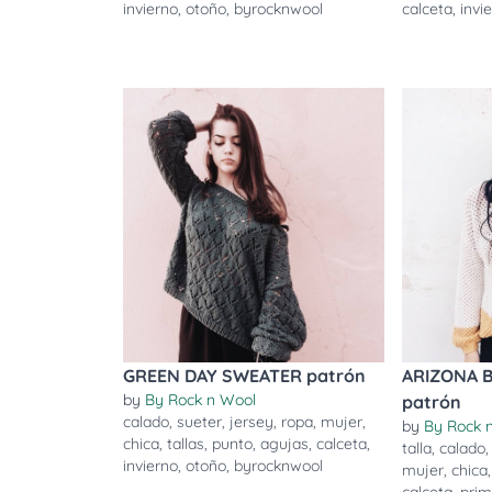
invierno
,
otoño
,
byrocknwool
calceta
,
invi
GREEN DAY SWEATER patrón
ARIZONA 
by
By Rock n Wool
patrón
calado
,
sueter
,
jersey
,
ropa
,
mujer
,
by
By Rock 
chica
,
tallas
,
punto
,
agujas
,
calceta
,
talla
,
calado
invierno
,
otoño
,
byrocknwool
mujer
,
chica