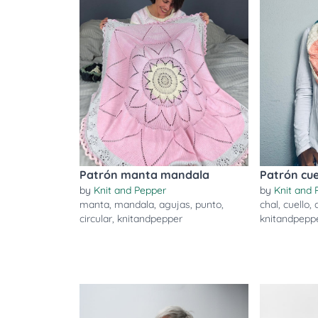
Patrón manta mandala
Patrón cue
by
Knit and Pepper
by
Knit and 
manta
,
mandala
,
agujas
,
punto
,
chal
,
cuello
,
circular
,
knitandpepper
knitandpepp