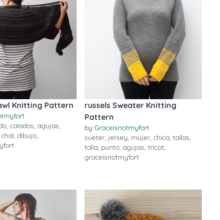
wl Knitting Pattern
russels Sweater Knitting
otmyfort
Pattern
do
,
calados
,
agujas
,
by
Graceisnotmyfort
,
chal
,
dibujo
,
sueter
,
jersey
,
mujer
,
chica
,
tallas
,
yfort
talla
,
punto
,
agujas
,
tricot
,
graceisnotmyfort