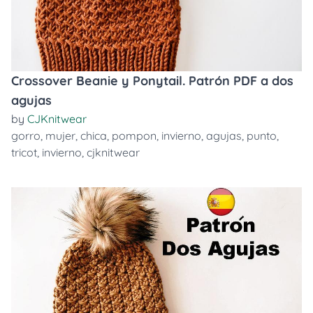
Crossover Beanie y Ponytail. Patrón PDF a dos
agujas
by
CJKnitwear
gorro
,
mujer
,
chica
,
pompon
,
invierno
,
agujas
,
punto
,
tricot
,
invierno
,
cjknitwear