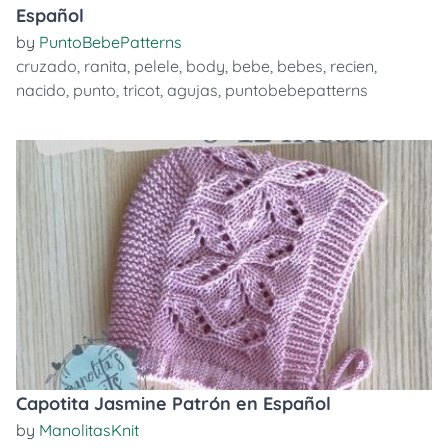
Español
by
PuntoBebePatterns
cruzado
,
ranita
,
pelele
,
body
,
bebe
,
bebes
,
recien
,
nacido
,
punto
,
tricot
,
agujas
,
puntobebepatterns
Capotita Jasmine Patrón en Español
by
ManolitasKnit