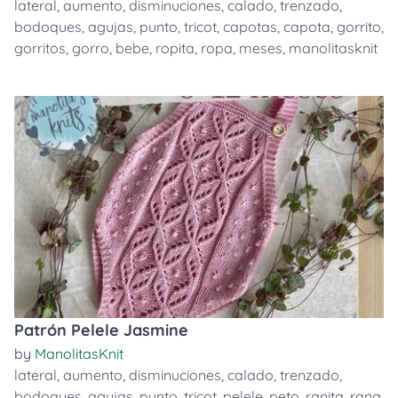
lateral
,
aumento
,
disminuciones
,
calado
,
trenzado
,
bodoques
,
agujas
,
punto
,
tricot
,
capotas
,
capota
,
gorrito
,
gorritos
,
gorro
,
bebe
,
ropita
,
ropa
,
meses
,
manolitasknit
Patrón Pelele Jasmine
by
ManolitasKnit
lateral
,
aumento
,
disminuciones
,
calado
,
trenzado
,
bodoques
,
agujas
,
punto
,
tricot
,
pelele
,
peto
,
ranita
,
rana
,