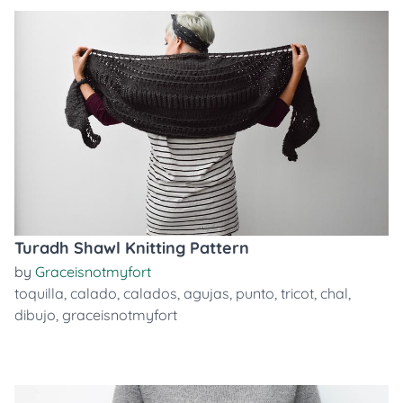
Turadh Shawl Knitting Pattern
by
Graceisnotmyfort
toquilla
,
calado
,
calados
,
agujas
,
punto
,
tricot
,
chal
,
dibujo
,
graceisnotmyfort