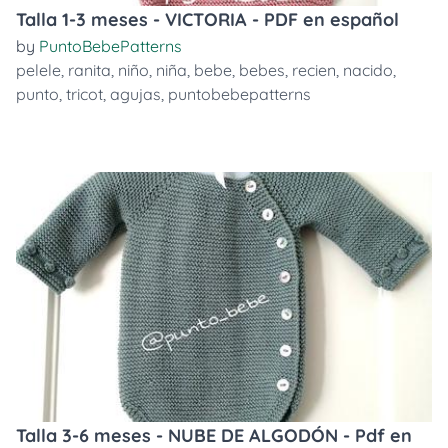
Talla 1-3 meses - VICTORIA - PDF en español
by
PuntoBebePatterns
pelele
,
ranita
,
niño
,
niña
,
bebe
,
bebes
,
recien
,
nacido
,
punto
,
tricot
,
agujas
,
puntobebepatterns
Talla 3-6 meses - NUBE DE ALGODÓN - Pdf en