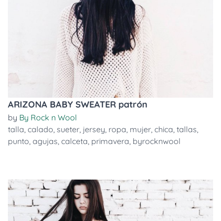
ARIZONA BABY SWEATER patrón
by
By Rock n Wool
talla
,
calado
,
sueter
,
jersey
,
ropa
,
mujer
,
chica
,
tallas
,
punto
,
agujas
,
calceta
,
primavera
,
byrocknwool