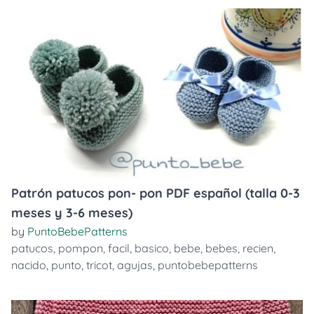
Patrón patucos pon- pon PDF español (talla 0-3
meses y 3-6 meses)
by
PuntoBebePatterns
patucos
,
pompon
,
facil
,
basico
,
bebe
,
bebes
,
recien
,
nacido
,
punto
,
tricot
,
agujas
,
puntobebepatterns