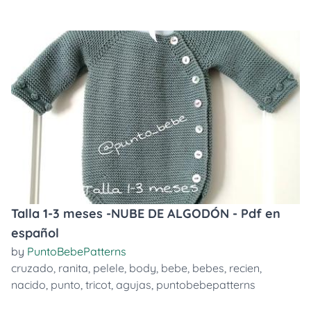
Talla 1-3 meses -NUBE DE ALGODÓN - Pdf en
español
by
PuntoBebePatterns
cruzado
,
ranita
,
pelele
,
body
,
bebe
,
bebes
,
recien
,
nacido
,
punto
,
tricot
,
agujas
,
puntobebepatterns