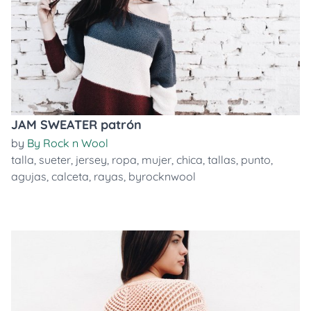
JAM SWEATER patrón
by
By Rock n Wool
talla
,
sueter
,
jersey
,
ropa
,
mujer
,
chica
,
tallas
,
punto
,
agujas
,
calceta
,
rayas
,
byrocknwool