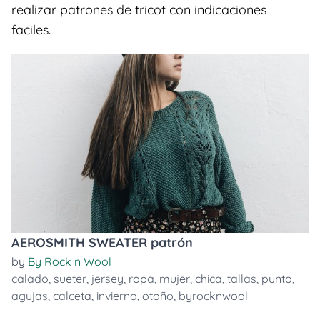
realizar patrones de tricot con indicaciones
faciles.
AEROSMITH SWEATER patrón
by
By Rock n Wool
calado
,
sueter
,
jersey
,
ropa
,
mujer
,
chica
,
tallas
,
punto
,
agujas
,
calceta
,
invierno
,
otoño
,
byrocknwool