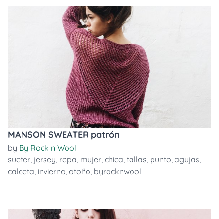
MANSON SWEATER patrón
by
By Rock n Wool
sueter
,
jersey
,
ropa
,
mujer
,
chica
,
tallas
,
punto
,
agujas
,
calceta
,
invierno
,
otoño
,
byrocknwool