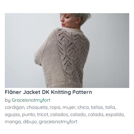
Flâner Jacket DK Knitting Pattern
by
Graceisnotmyfort
cardigan
,
chaqueta
,
ropa
,
mujer
,
chica
,
tallas
,
talla
,
agujas
,
punto
,
tricot
,
calados
,
calado
,
calada
,
espalda
,
manga
,
dibujo
,
graceisnotmyfort