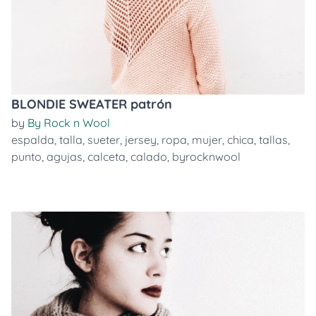
BLONDIE SWEATER patrón
by
By Rock n Wool
espalda
,
talla
,
sueter
,
jersey
,
ropa
,
mujer
,
chica
,
tallas
,
punto
,
agujas
,
calceta
,
calado
,
byrocknwool