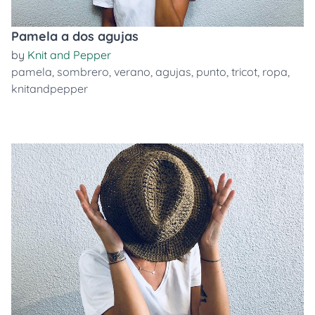
Pamela a dos agujas
by
Knit and Pepper
pamela
,
sombrero
,
verano
,
agujas
,
punto
,
tricot
,
ropa
,
knitandpepper