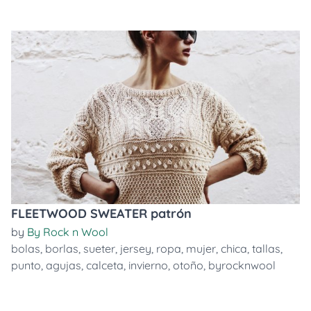
FLEETWOOD SWEATER patrón
by
By Rock n Wool
bolas
,
borlas
,
sueter
,
jersey
,
ropa
,
mujer
,
chica
,
tallas
,
punto
,
agujas
,
calceta
,
invierno
,
otoño
,
byrocknwool