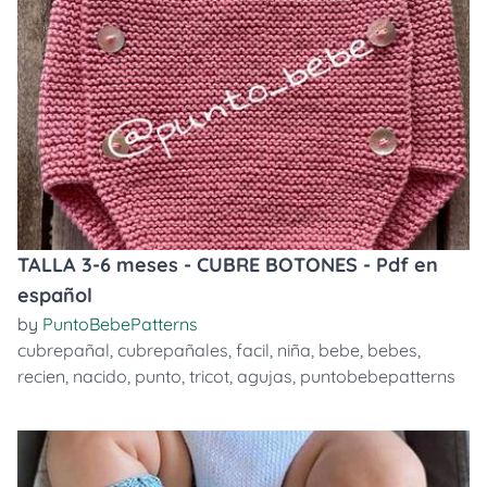
TALLA 3-6 meses - CUBRE BOTONES - Pdf en
español
by
PuntoBebePatterns
cubrepañal
,
cubrepañales
,
facil
,
niña
,
bebe
,
bebes
,
recien
,
nacido
,
punto
,
tricot
,
agujas
,
puntobebepatterns