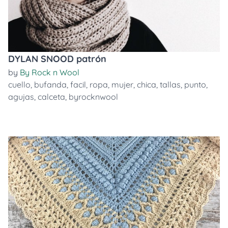
DYLAN SNOOD patrón
by
By Rock n Wool
cuello
,
bufanda
,
facil
,
ropa
,
mujer
,
chica
,
tallas
,
punto
,
agujas
,
calceta
,
byrocknwool