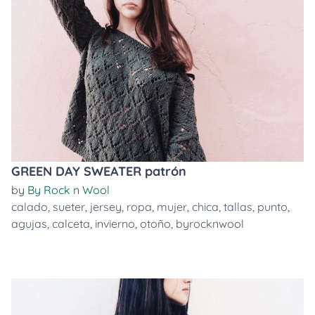
GREEN DAY SWEATER patrón
by
By Rock n Wool
calado
,
sueter
,
jersey
,
ropa
,
mujer
,
chica
,
tallas
,
punto
,
agujas
,
calceta
,
invierno
,
otoño
,
byrocknwool