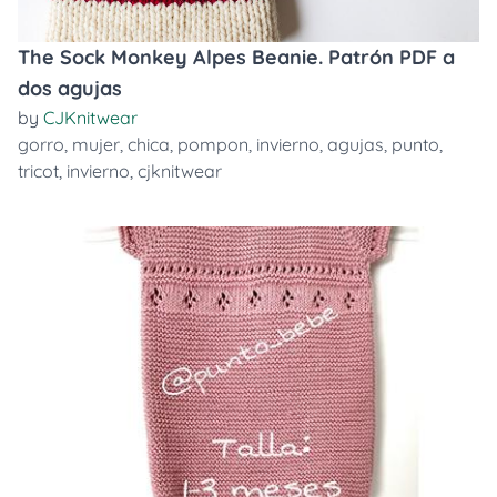
The Sock Monkey Alpes Beanie. Patrón PDF a
dos agujas
by
CJKnitwear
gorro
,
mujer
,
chica
,
pompon
,
invierno
,
agujas
,
punto
,
tricot
,
invierno
,
cjknitwear