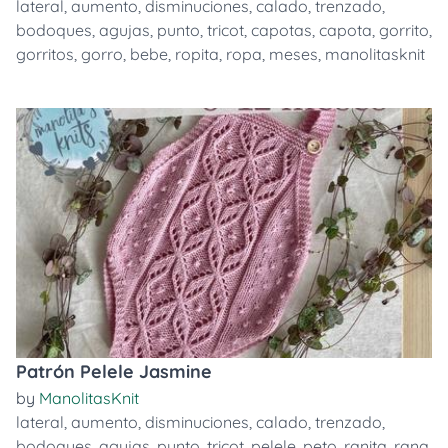
lateral
,
aumento
,
disminuciones
,
calado
,
trenzado
,
bodoques
,
agujas
,
punto
,
tricot
,
capotas
,
capota
,
gorrito
,
gorritos
,
gorro
,
bebe
,
ropita
,
ropa
,
meses
,
manolitasknit
Patrón Pelele Jasmine
by
ManolitasKnit
lateral
,
aumento
,
disminuciones
,
calado
,
trenzado
,
bodoques
,
agujas
,
punto
,
tricot
,
pelele
,
peto
,
ranita
,
rana
,