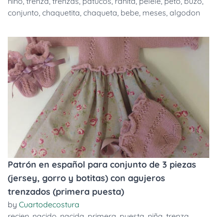
niño
,
trenza
,
trenzas
,
patucos
,
ranita
,
pelele
,
peto
,
buzo
,
conjunto
,
chaquetita
,
chaqueta
,
bebe
,
meses
,
algodon
Patrón en español para conjunto de 3 piezas
(jersey, gorro y botitas) con agujeros
trenzados (primera puesta)
by
Cuartodecostura
recien
,
nacido
,
nacida
,
primera
,
puesta
,
niña
,
trenza
,