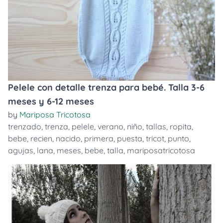
Pelele con detalle trenza para bebé. Talla 3-6
meses y 6-12 meses
by
Mariposa Tricotosa
trenzado
,
trenza
,
pelele
,
verano
,
niño
,
tallas
,
ropita
,
bebe
,
recien
,
nacido
,
primera
,
puesta
,
tricot
,
punto
,
agujas
,
lana
,
meses
,
bebe
,
talla
,
mariposatricotosa