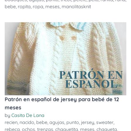
bebe
,
ropita
,
ropa
,
meses
,
manolitasknit
Patrón en español de jersey para bebé de 12
meses
by
Casita De Lana
recien
,
nacido
,
bebe
,
agujas
,
punto
,
jersey
,
sweater
,
rebeca
,
ochos
,
trenzas
,
chaquetita
,
meses
,
chaqueta
,