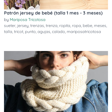
Patrón jersey de bebé (talla 1 mes - 3 meses)
by
Mariposa Tricotosa
sueter
,
jersey
,
trenzas
,
trenza
,
ropita
,
ropa
,
bebe
,
meses
,
talla
,
tricot
,
punto
,
agujas
,
calado
,
mariposatricotosa