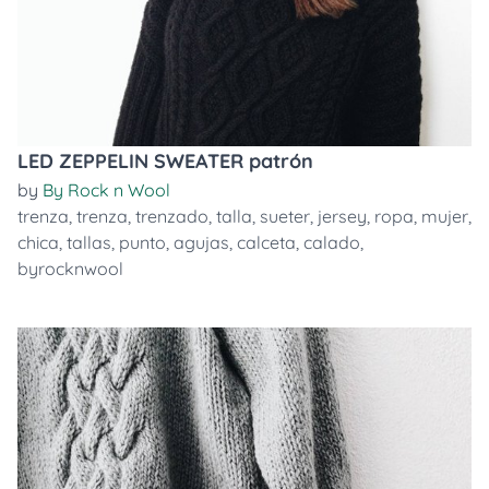
LED ZEPPELIN SWEATER patrón
by
By Rock n Wool
trenza
,
trenza
,
trenzado
,
talla
,
sueter
,
jersey
,
ropa
,
mujer
,
chica
,
tallas
,
punto
,
agujas
,
calceta
,
calado
,
byrocknwool