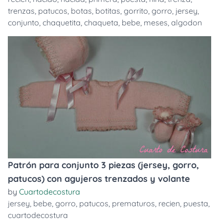
trenzas
,
patucos
,
botas
,
botitas
,
gorrito
,
gorro
,
jersey
,
conjunto
,
chaquetita
,
chaqueta
,
bebe
,
meses
,
algodon
Patrón para conjunto 3 piezas (jersey, gorro,
patucos) con agujeros trenzados y volante
by
Cuartodecostura
jersey
,
bebe
,
gorro
,
patucos
,
prematuros
,
recien
,
puesta
,
cuartodecostura