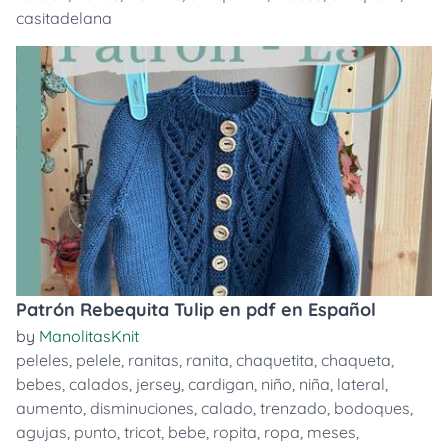
casitadelana
Patrón Rebequita Tulip en pdf en Español
by
ManolitasKnit
peleles
,
pelele
,
ranitas
,
ranita
,
chaquetita
,
chaqueta
,
bebes
,
calados
,
jersey
,
cardigan
,
niño
,
niña
,
lateral
,
aumento
,
disminuciones
,
calado
,
trenzado
,
bodoques
,
agujas
,
punto
,
tricot
,
bebe
,
ropita
,
ropa
,
meses
,