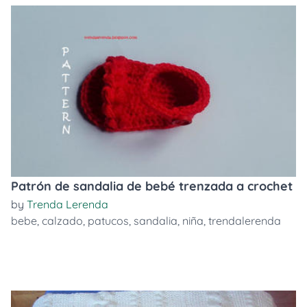
Patrón de sandalia de bebé trenzada a crochet
by
Trenda Lerenda
bebe
,
calzado
,
patucos
,
sandalia
,
niña
,
trendalerenda