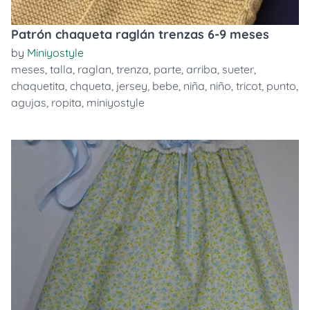
Patrón chaqueta raglán trenzas 6-9 meses
by
Miniyostyle
meses
,
talla
,
raglan
,
trenza
,
parte
,
arriba
,
sueter
,
chaquetita
,
chqueta
,
jersey
,
bebe
,
niña
,
niño
,
tricot
,
punto
,
agujas
,
ropita
,
miniyostyle