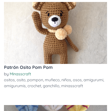
Patrón Osito Pom Pom
by
Minasscraft
ositos
,
osito
,
pompon
,
muñeco
,
niños
,
osos
,
amigurumi
,
amigurumis
,
crochet
,
ganchillo
,
minasscraft