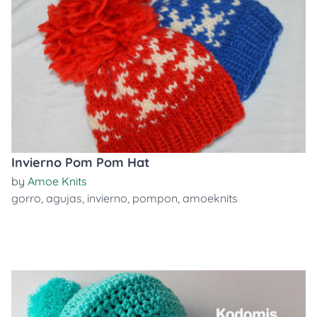
Invierno Pom Pom Hat
by
Amoe Knits
gorro
,
agujas
,
invierno
,
pompon
,
amoeknits