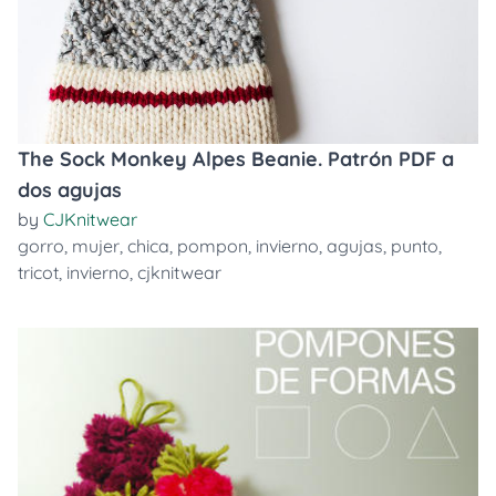
The Sock Monkey Alpes Beanie. Patrón PDF a
dos agujas
by
CJKnitwear
gorro
,
mujer
,
chica
,
pompon
,
invierno
,
agujas
,
punto
,
tricot
,
invierno
,
cjknitwear