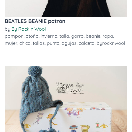
BEATLES BEANIE patrón
by
By Rock n Wool
pompon
,
otoño
,
invierno
,
talla
,
gorro
,
beanie
,
ropa
,
mujer
,
chica
,
tallas
,
punto
,
agujas
,
calceta
,
byrocknwool