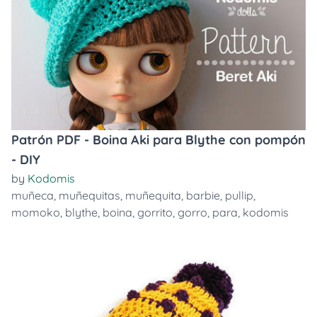
Patrón PDF - Boina Aki para Blythe con pompón
- DIY
by
Kodomis
muñeca
,
muñequitas
,
muñequita
,
barbie
,
pullip
,
momoko
,
blythe
,
boina
,
gorrito
,
gorro
,
para
,
kodomis