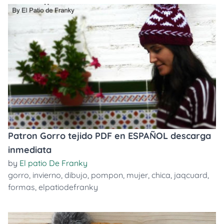
Patron Gorro tejido PDF en ESPAÑOL descarga
inmediata
by
El patio De Franky
gorro
,
invierno
,
dibujo
,
pompon
,
mujer
,
chica
,
jaqcuard
,
formas
,
elpatiodefranky