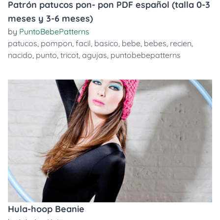
Patrón patucos pon- pon PDF español (talla 0-3
meses y 3-6 meses)
by
PuntoBebePatterns
patucos
,
pompon
,
facil
,
basico
,
bebe
,
bebes
,
recien
,
nacido
,
punto
,
tricot
,
agujas
,
puntobebepatterns
Hula-hoop Beanie