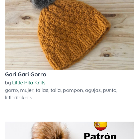
Gari Gari Gorro
by
Little Rita Knits
gorro
,
mujer
,
tallas
,
talla
,
pompon
,
agujas
,
punto
,
littleritaknits