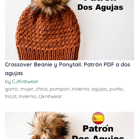
Crossover Beanie y Ponytail. Patrón PDF a dos
agujas
by
CJKnitwear
gorro
,
mujer
,
chica
,
pompon
,
invierno
,
agujas
,
punto
,
tricot
,
invierno
,
cjknitwear