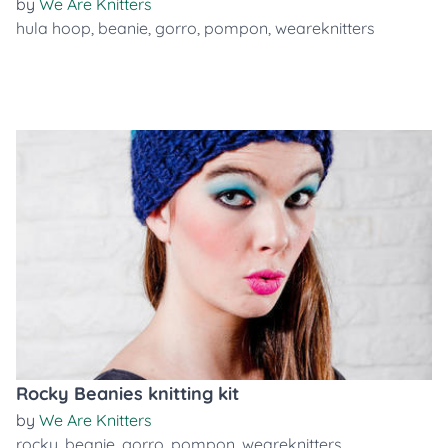
by
We Are Knitters
hula hoop
,
beanie
,
gorro
,
pompon
,
weareknitters
Rocky Beanies knitting kit
by
We Are Knitters
rocky
,
beanie
,
gorro
,
pompon
,
weareknitters