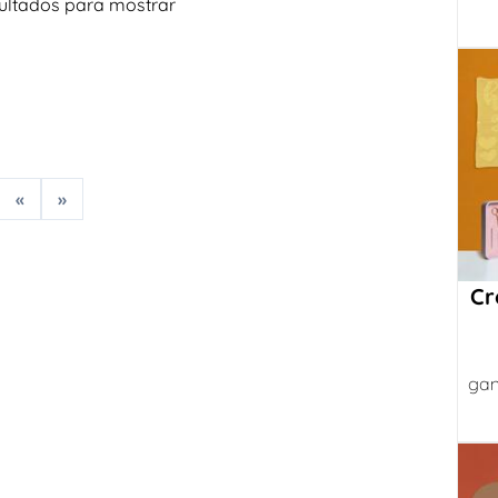
ultados para mostrar
«
»
Cr
gan