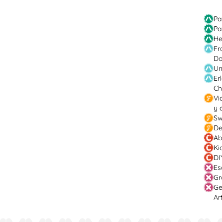
Pa
Pa
He
Fr
Do
Un
Er
Ch
Vi
y 
Sw
De
Ab
Ki
DI
Es
Gr
Ge
Ar