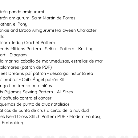
trón panda amigurumi
trón amigurumi Saint Martin de Porres
ather, el Pony
ankie and Draco Amigurumi Halloween Character
lls
icorn Teddy Crochet Pattern
lends Mittens Pattern - Selbu - Pattern - Knitting
art - Diagram
da marina: caballo de mar,medusas, estrellas de mar
calamares (patrón de PDF)
eet Dreams pdf patrón - descarga instantánea
slumbrar - Chibi Ángel patrón Kit
rigo tipo trenca para niños
ds Pyjamas Sewing Pattern - All Sizes
Y pañuelo contra el cáncer
quemas de punto de cruz natalicios
áficos de punto de cruz a cerca de la navidad
ek Nerd Cross Stitch Pattern PDF - Modern Fantasy
t Embroidery