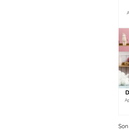
A
D
A
Son